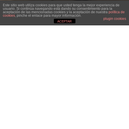
Este sitio web utiliza cookies para que usted tenga la mejor experiencia de
usuario. Si continúa navegando está dando su consentimiento para la
aceptación de las mencionadas cookies y la aceptación de nuestra
política de
cookies
, pinche el enlace para mayor información.
plugin cookies
ACEPTAR
Etiqueta:
Orfeò Catalonia