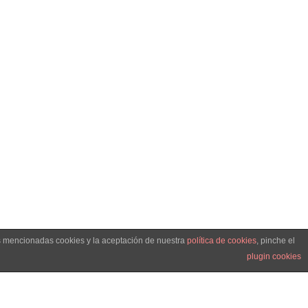
as mencionadas cookies y la aceptación de nuestra
política de cookies
, pinche el
plugin cookies