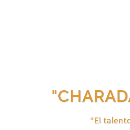
"CHARADA
“El talent